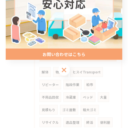
2026/07/31
Y様宅不用品回収
お問い合わせはこちら
タグ
TAGS
解体
物置き
ヒスイTransport
リピーター
階段作業
柏市
不用品回収
冷蔵庫
ベッド
大量
見積もり
ゴミ屋敷
粗大ゴミ
リサイクル
遺品整理
終活
便利屋