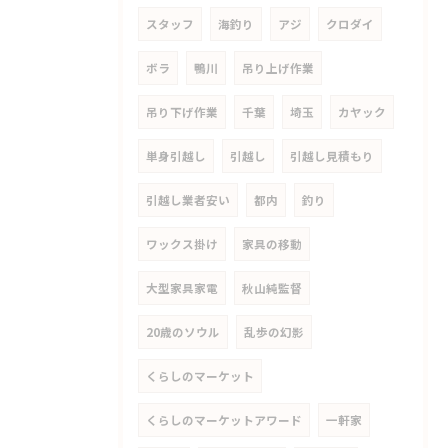
スタッフ
海釣り
アジ
クロダイ
ボラ
鴨川
吊り上げ作業
吊り下げ作業
千葉
埼玉
カヤック
単身引越し
引越し
引越し見積もり
引越し業者安い
都内
釣り
ワックス掛け
家具の移動
大型家具家電
秋山純監督
20歳のソウル
乱歩の幻影
くらしのマーケット
くらしのマーケットアワード
一軒家