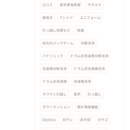
口コミ
家具家電買取
サモエド
看板犬
Tシャツ
ユニフォーム
引っ越し見積もり
映画
栄光のバックホーム
分解洗浄
パナソニック
ドラム式洗濯機分解洗浄
洗濯機分解洗浄
ドラム式洗濯機洗浄
ドラム式洗濯機
洗濯機洗浄
タワマン引越し
東京
引っ越し
タワーマンション
朝の情報番組
DayDay
日テレ
舌平目
カサゴ