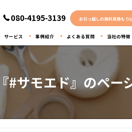
080-4195-3139
お引っ越しの無料見積もり
サービス
事例紹介
よくある質問
当社の特徴
家電
家具
『#サモエド』のペー
引っ越し
買取
断捨離