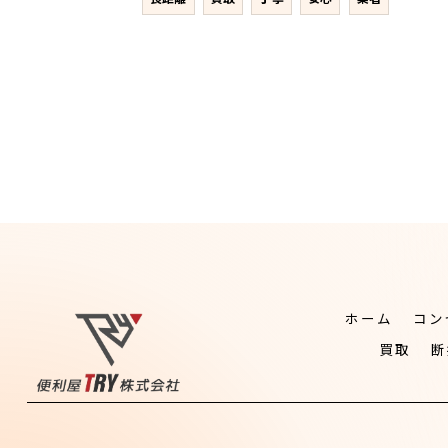
ホーム
コン
買取
断