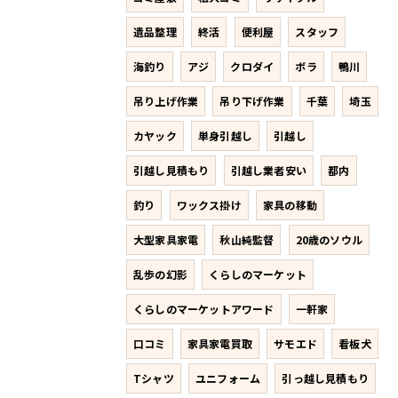
遺品整理
終活
便利屋
スタッフ
海釣り
アジ
クロダイ
ボラ
鴨川
吊り上げ作業
吊り下げ作業
千葉
埼玉
カヤック
単身引越し
引越し
引越し見積もり
引越し業者安い
都内
釣り
ワックス掛け
家具の移動
大型家具家電
秋山純監督
20歳のソウル
乱歩の幻影
くらしのマーケット
くらしのマーケットアワード
一軒家
口コミ
家具家電買取
サモエド
看板犬
Tシャツ
ユニフォーム
引っ越し見積もり