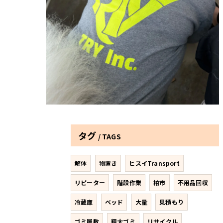
タグ
TAGS
解体
物置き
ヒスイTransport
リピーター
階段作業
柏市
不用品回収
冷蔵庫
ベッド
大量
見積もり
ゴミ屋敷
粗大ゴミ
リサイクル