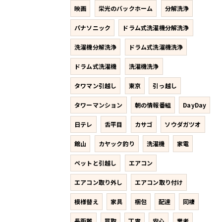
映画
栄光のバックホーム
分解洗浄
パナソニック
ドラム式洗濯機分解洗浄
洗濯機分解洗浄
ドラム式洗濯機洗浄
ドラム式洗濯機
洗濯機洗浄
タワマン引越し
東京
引っ越し
タワーマンション
朝の情報番組
DayDay
日テレ
舌平目
カサゴ
ソウダガツオ
館山
カヤック釣り
洗濯機
家電
ペットと引越し
エアコン
エアコン取り外し
エアコン取り付け
模様替え
家具
梱包
配達
同棲
長距離
買取
丁寧
安心
業者