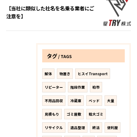
【当社に類似した社名を名乗る業者にご
注意を】
タグ
TAGS
解体
物置き
ヒスイTransport
リピーター
階段作業
柏市
不用品回収
冷蔵庫
ベッド
大量
見積もり
ゴミ屋敷
粗大ゴミ
リサイクル
遺品整理
終活
便利屋