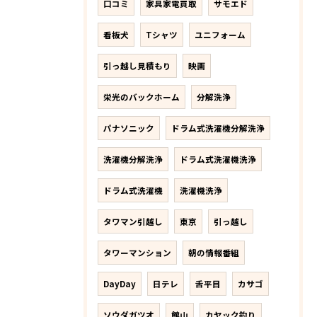
口コミ
家具家電買取
サモエド
看板犬
Tシャツ
ユニフォーム
引っ越し見積もり
映画
栄光のバックホーム
分解洗浄
パナソニック
ドラム式洗濯機分解洗浄
洗濯機分解洗浄
ドラム式洗濯機洗浄
ドラム式洗濯機
洗濯機洗浄
タワマン引越し
東京
引っ越し
タワーマンション
朝の情報番組
DayDay
日テレ
舌平目
カサゴ
ソウダガツオ
館山
カヤック釣り