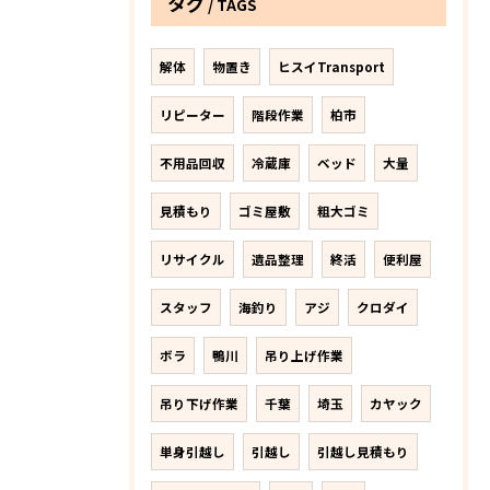
タグ
TAGS
解体
物置き
ヒスイTransport
リピーター
階段作業
柏市
不用品回収
冷蔵庫
ベッド
大量
見積もり
ゴミ屋敷
粗大ゴミ
リサイクル
遺品整理
終活
便利屋
スタッフ
海釣り
アジ
クロダイ
ボラ
鴨川
吊り上げ作業
吊り下げ作業
千葉
埼玉
カヤック
単身引越し
引越し
引越し見積もり