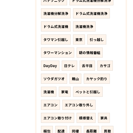
パナソニック
ドラム式洗濯機分解洗浄
洗濯機分解洗浄
ドラム式洗濯機洗浄
ドラム式洗濯機
洗濯機洗浄
タワマン引越し
東京
引っ越し
タワーマンション
朝の情報番組
DayDay
日テレ
舌平目
カサゴ
ソウダガツオ
館山
カヤック釣り
洗濯機
家電
ペットと引越し
エアコン
エアコン取り外し
エアコン取り付け
模様替え
家具
梱包
配達
同棲
長距離
買取