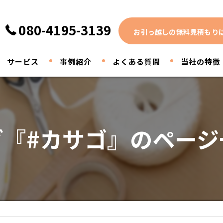
080-4195-3139
お引っ越しの無料見積もり
サービス
事例紹介
よくある質問
当社の特徴
家電
家具
グ『#カサゴ』のページ
引っ越し
買取
断捨離