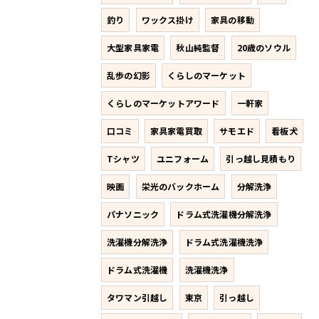
釣り
ワックス掛け
家具の移動
大型家具家電
秋山純監督
20歳のソウル
乱歩の幻影
くらしのマーケット
くらしのマーケットアワード
一軒家
口コミ
家具家電買取
サモエド
看板犬
Tシャツ
ユニフォーム
引っ越し見積もり
映画
栄光のバックホーム
分解洗浄
パナソニック
ドラム式洗濯機分解洗浄
洗濯機分解洗浄
ドラム式洗濯機洗浄
ドラム式洗濯機
洗濯機洗浄
タワマン引越し
東京
引っ越し