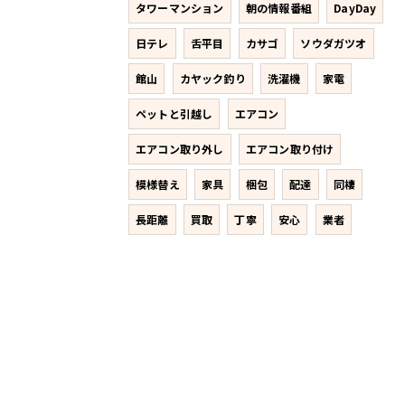
タワーマンション
朝の情報番組
DayDay
日テレ
舌平目
カサゴ
ソウダガツオ
館山
カヤック釣り
洗濯機
家電
ペットと引越し
エアコン
エアコン取り外し
エアコン取り付け
模様替え
家具
梱包
配達
同棲
長距離
買取
丁寧
安心
業者