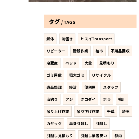
タグ
TAGS
解体
物置き
ヒスイTransport
リピーター
階段作業
柏市
不用品回収
冷蔵庫
ベッド
大量
見積もり
ゴミ屋敷
粗大ゴミ
リサイクル
遺品整理
終活
便利屋
スタッフ
海釣り
アジ
クロダイ
ボラ
鴨川
吊り上げ作業
吊り下げ作業
千葉
埼玉
カヤック
単身引越し
引越し
引越し見積もり
引越し業者安い
都内