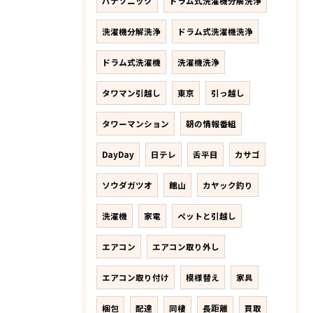
パナソニック
ドラム式洗濯機分解洗浄
洗濯機分解洗浄
ドラム式洗濯機洗浄
ドラム式洗濯機
洗濯機洗浄
タワマン引越し
東京
引っ越し
タワーマンション
朝の情報番組
DayDay
日テレ
舌平目
カサゴ
ソウダガツオ
館山
カヤック釣り
洗濯機
家電
ペットと引越し
エアコン
エアコン取り外し
エアコン取り付け
模様替え
家具
梱包
配達
同棲
長距離
買取