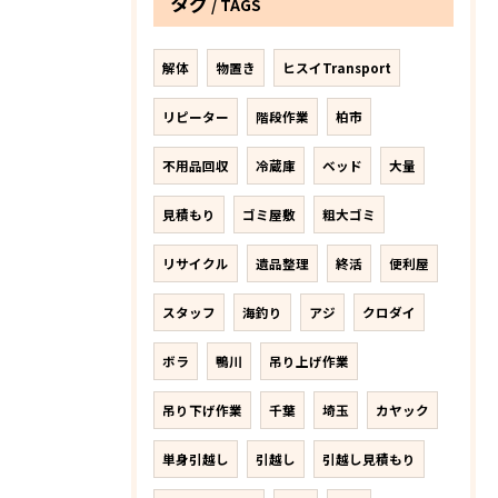
タグ
TAGS
解体
物置き
ヒスイTransport
リピーター
階段作業
柏市
不用品回収
冷蔵庫
ベッド
大量
見積もり
ゴミ屋敷
粗大ゴミ
リサイクル
遺品整理
終活
便利屋
スタッフ
海釣り
アジ
クロダイ
ボラ
鴨川
吊り上げ作業
吊り下げ作業
千葉
埼玉
カヤック
単身引越し
引越し
引越し見積もり