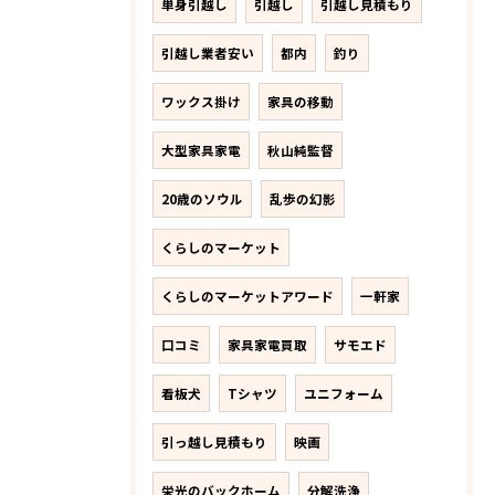
単身引越し
引越し
引越し見積もり
引越し業者安い
都内
釣り
ワックス掛け
家具の移動
大型家具家電
秋山純監督
20歳のソウル
乱歩の幻影
くらしのマーケット
くらしのマーケットアワード
一軒家
口コミ
家具家電買取
サモエド
看板犬
Tシャツ
ユニフォーム
引っ越し見積もり
映画
栄光のバックホーム
分解洗浄