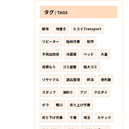
タグ
TAGS
解体
物置き
ヒスイTransport
リピーター
階段作業
柏市
不用品回収
冷蔵庫
ベッド
大量
見積もり
ゴミ屋敷
粗大ゴミ
リサイクル
遺品整理
終活
便利屋
スタッフ
海釣り
アジ
クロダイ
ボラ
鴨川
吊り上げ作業
吊り下げ作業
千葉
埼玉
カヤック