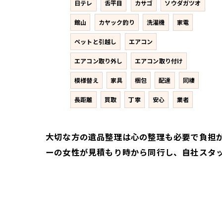
日テレ
舌平目
カサゴ
ソウダガツオ
館山
カヤック釣り
洗濯機
家電
ペットと引越し
エアコン
エアコン取り外し
エアコン取り付け
模様替え
家具
梱包
配達
同棲
長距離
買取
丁寧
安心
業者
大切な方の遺品整理は心の整理も必要で負担
ーの女性が見積もり時から同行し、自社スタ