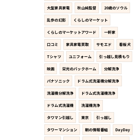
大型家具家電
秋山純監督
20歳のソウル
乱歩の幻影
くらしのマーケット
くらしのマーケットアワード
一軒家
口コミ
家具家電買取
サモエド
看板犬
Tシャツ
ユニフォーム
引っ越し見積もり
映画
栄光のバックホーム
分解洗浄
パナソニック
ドラム式洗濯機分解洗浄
洗濯機分解洗浄
ドラム式洗濯機洗浄
ドラム式洗濯機
洗濯機洗浄
タワマン引越し
東京
引っ越し
タワーマンション
朝の情報番組
DayDay