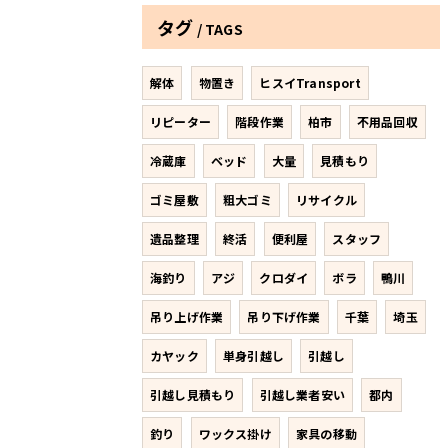
タグ
TAGS
解体
物置き
ヒスイTransport
リピーター
階段作業
柏市
不用品回収
冷蔵庫
ベッド
大量
見積もり
ゴミ屋敷
粗大ゴミ
リサイクル
遺品整理
終活
便利屋
スタッフ
海釣り
アジ
クロダイ
ボラ
鴨川
吊り上げ作業
吊り下げ作業
千葉
埼玉
カヤック
単身引越し
引越し
引越し見積もり
引越し業者安い
都内
釣り
ワックス掛け
家具の移動