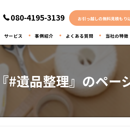
080-4195-3139
お引っ越しの無料見積もり
サービス
事例紹介
よくある質問
当社の特徴
家電
家具
『#遺品整理』のペー
引っ越し
買取
断捨離