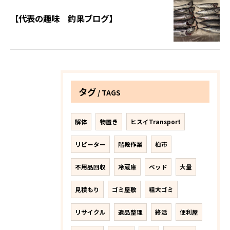
【代表の趣味 釣果ブログ】
タグ
TAGS
解体
物置き
ヒスイTransport
リピーター
階段作業
柏市
不用品回収
冷蔵庫
ベッド
大量
見積もり
ゴミ屋敷
粗大ゴミ
リサイクル
遺品整理
終活
便利屋