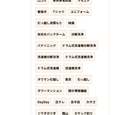
口コミ
家具家電買取
サモエド
看板犬
Tシャツ
ユニフォーム
引っ越し見積もり
映画
栄光のバックホーム
分解洗浄
パナソニック
ドラム式洗濯機分解洗浄
洗濯機分解洗浄
ドラム式洗濯機洗浄
ドラム式洗濯機
洗濯機洗浄
タワマン引越し
東京
引っ越し
タワーマンション
朝の情報番組
DayDay
日テレ
舌平目
カサゴ
ソウダガツオ
館山
カヤック釣り