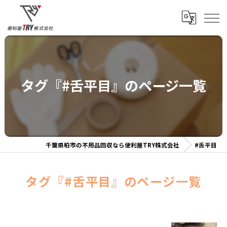
タグ『#舌平目』のページ一覧
千葉県柏市の不用品回収なら便利屋TRY株式会社
#舌平目
タグ『#舌平目』のページ一覧