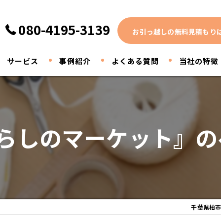
080-4195-3139
お引っ越しの無料見積もり
サービス
事例紹介
よくある質問
当社の特徴
家電
家具
くらしのマーケット』の
引っ越し
買取
断捨離
千葉県柏市