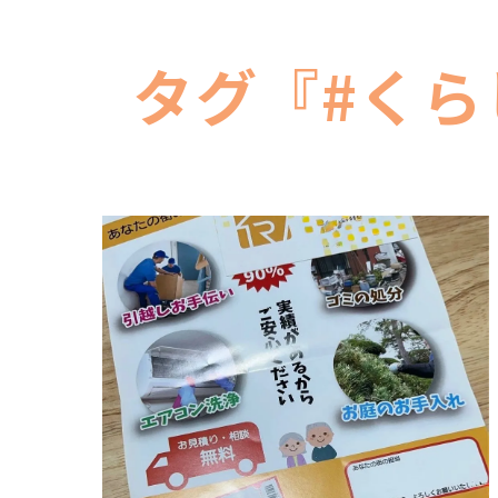
タグ『#く