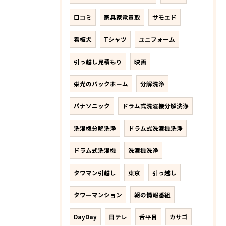
口コミ
家具家電買取
サモエド
看板犬
Tシャツ
ユニフォーム
引っ越し見積もり
映画
栄光のバックホーム
分解洗浄
パナソニック
ドラム式洗濯機分解洗浄
洗濯機分解洗浄
ドラム式洗濯機洗浄
ドラム式洗濯機
洗濯機洗浄
タワマン引越し
東京
引っ越し
タワーマンション
朝の情報番組
DayDay
日テレ
舌平目
カサゴ