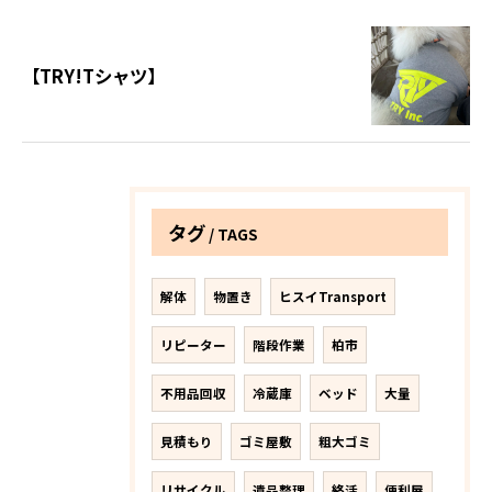
【TRY!Tシャツ】
タグ
TAGS
解体
物置き
ヒスイTransport
リピーター
階段作業
柏市
不用品回収
冷蔵庫
ベッド
大量
見積もり
ゴミ屋敷
粗大ゴミ
リサイクル
遺品整理
終活
便利屋