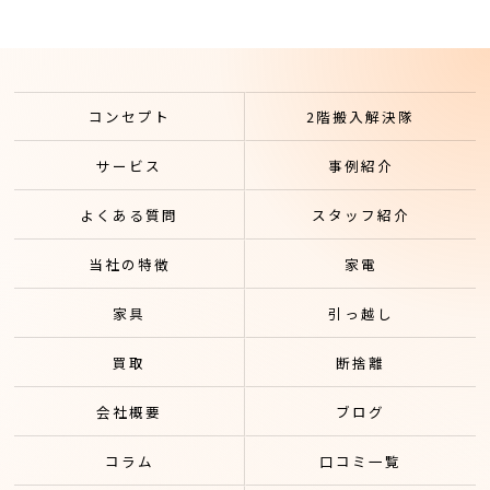
コンセプト
2階搬入解決隊
サービス
事例紹介
よくある質問
スタッフ紹介
当社の特徴
家電
家具
引っ越し
買取
断捨離
会社概要
ブログ
コラム
口コミ一覧